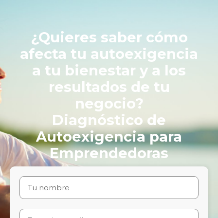
¿Quieres saber cómo
afecta tu autoexigencia
a tu bienestar y a los
resultados de tu
negocio?
Diagnóstico de
Autoexigencia para
Emprendedoras